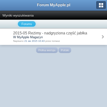
Forum MyApple.pl
Wyniki wyszukiwania
Forums
2015-05 Reżimy - nadgryziona część jabłka
W MyApple Magazyn
Napisano
21 sie 2015 10:43
przez tomasz
Pełna wersja
Polski