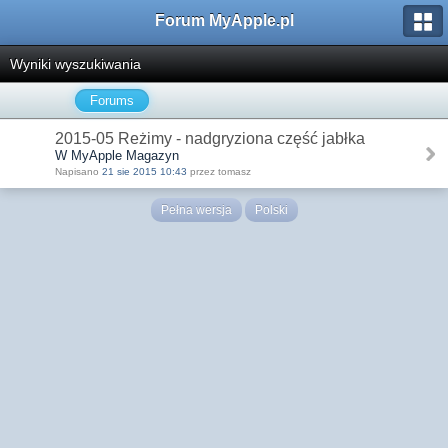
Forum MyApple.pl
Wyniki wyszukiwania
Forums
2015-05 Reżimy - nadgryziona część jabłka
W MyApple Magazyn
Napisano
21 sie 2015 10:43
przez tomasz
Pełna wersja
Polski