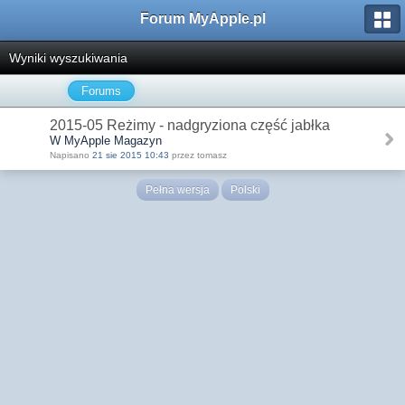
Forum MyApple.pl
Wyniki wyszukiwania
Forums
2015-05 Reżimy - nadgryziona część jabłka
W MyApple Magazyn
Napisano
21 sie 2015 10:43
przez tomasz
Pełna wersja
Polski