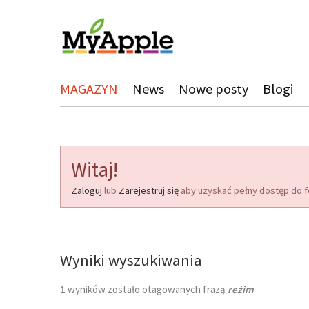
MAGAZYN
News
Nowe posty
Blogi
Witaj!
Zaloguj
lub
Zarejestruj się
aby uzyskać pełny dostęp do f
Wyniki wyszukiwania
1
wyników zostało otagowanych frazą
reżim