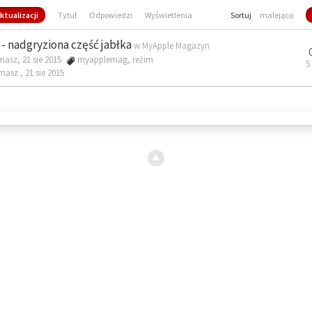
ktualizacji
Tytuł
Odpowiedzi
Wyświetlenia
Sortuj
malejąco
- nadgryziona część jabłka
w
MyApple Magazyn
masz, 21 sie 2015
myapplemag
,
reżim
5
omasz ,
21 sie 2015