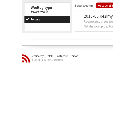
Sortuj według
ostatniej a
Według typu
zawartości
2015-05 Reżimy 
Forums
Rozpoczęty przez to
Ostatni post przez t
Zmień styl
Polski
Contact Us
Pomoc
IPB3 Skin By Tom Christian.