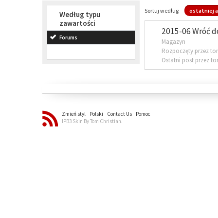
Sortuj według
ostatniej a
Według typu
zawartości
2015-06 Wróć d
Forums
Magazyn
Rozpoczęty przez to
Ostatni post przez t
Zmień styl
Polski
Contact Us
Pomoc
IPB3 Skin By Tom Christian.