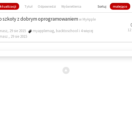
ktualizacji
Tytuł
Odpowiedzi
Wyświetlenia
Sortuj
malejąco
o szkoły z dobrym oprogramowaniem
w
MyApple
12
masz, 29 sie 2015
myapplemag
,
backtoschool
i 4 więcej
omasz ,
29 sie 2015