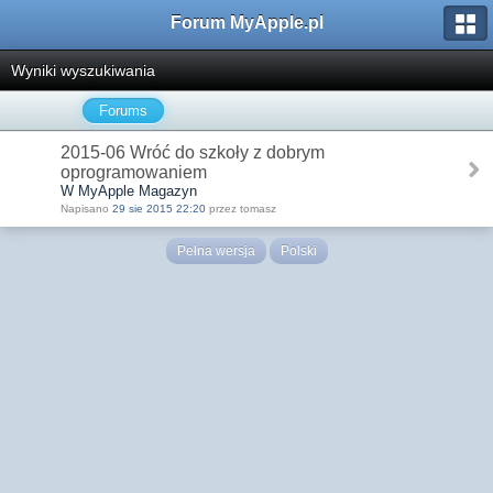
Forum MyApple.pl
Wyniki wyszukiwania
Forums
2015-06 Wróć do szkoły z dobrym
oprogramowaniem
W MyApple Magazyn
Napisano
29 sie 2015 22:20
przez tomasz
Pełna wersja
Polski