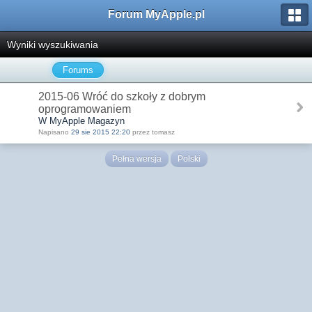
Forum MyApple.pl
Wyniki wyszukiwania
Forums
2015-06 Wróć do szkoły z dobrym
oprogramowaniem
W MyApple Magazyn
Napisano
29 sie 2015 22:20
przez tomasz
Pełna wersja
Polski