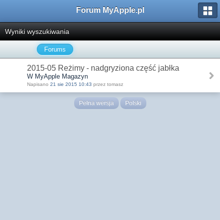
Forum MyApple.pl
Wyniki wyszukiwania
Forums
2015-05 Reżimy - nadgryziona część jabłka
W MyApple Magazyn
Napisano
21 sie 2015 10:43
przez tomasz
Pełna wersja
Polski