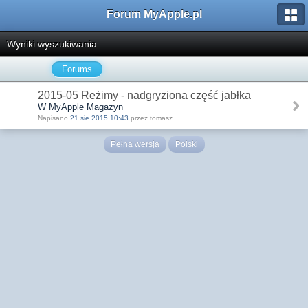
Forum MyApple.pl
Wyniki wyszukiwania
Forums
2015-05 Reżimy - nadgryziona część jabłka
W MyApple Magazyn
Napisano
21 sie 2015 10:43
przez tomasz
Pełna wersja
Polski