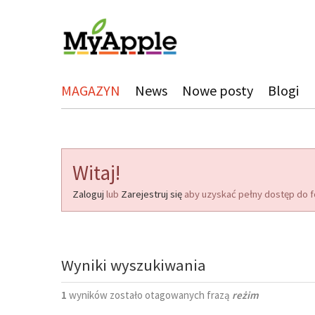
MAGAZYN
News
Nowe posty
Blogi
Witaj!
Zaloguj
lub
Zarejestruj się
aby uzyskać pełny dostęp do f
Wyniki wyszukiwania
1
wyników zostało otagowanych frazą
reżim