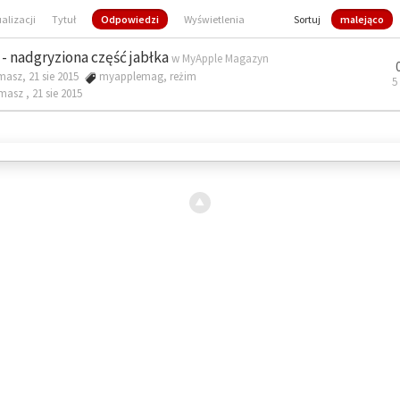
ualizacji
Tytuł
Odpowiedzi
Wyświetlenia
Sortuj
malejąco
- nadgryziona część jabłka
w
MyApple Magazyn
masz, 21 sie 2015
myapplemag
,
reżim
5
omasz ,
21 sie 2015