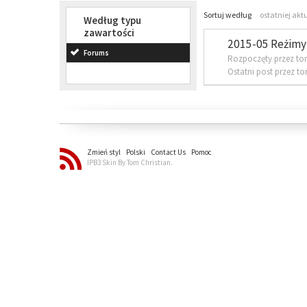
Sortuj według
ostatniej akt
Według typu
zawartości
2015-05 Reżimy 
Forums
Rozpoczęty przez to
Ostatni post przez t
Zmień styl
Polski
Contact Us
Pomoc
IPB3 Skin By Tom Christian.