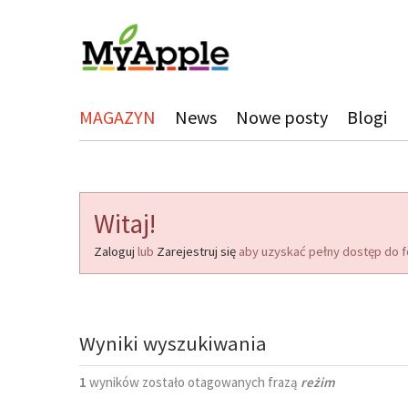
MAGAZYN
News
Nowe posty
Blogi
Witaj!
Zaloguj
lub
Zarejestruj się
aby uzyskać pełny dostęp do f
Wyniki wyszukiwania
1
wyników zostało otagowanych frazą
reżim