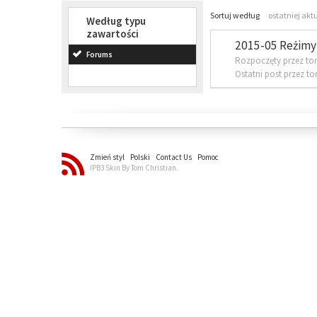
Sortuj według
ostatniej akt
Według typu
zawartości
2015-05 Reżimy 
Forums
Rozpoczęty przez to
Ostatni post przez t
Zmień styl
Polski
Contact Us
Pomoc
IPB3 Skin By Tom Christian.