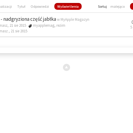
ualizacji
Tytuł
Odpowiedzi
Wyświetlenia
Sortuj
malejąco
- nadgryziona część jabłka
w
MyApple Magazyn
masz, 21 sie 2015
myapplemag
,
reżim
5
omasz ,
21 sie 2015