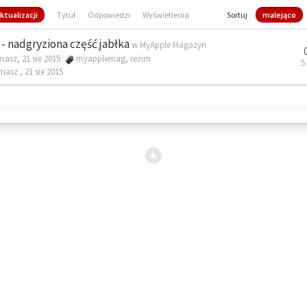
ktualizacji
Tytuł
Odpowiedzi
Wyświetlenia
Sortuj
malejąco
- nadgryziona część jabłka
w
MyApple Magazyn
masz, 21 sie 2015
myapplemag
,
reżim
5
omasz ,
21 sie 2015