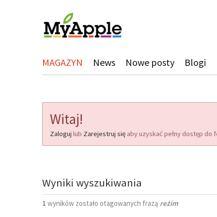
MAGAZYN
News
Nowe posty
Blogi
Witaj!
Zaloguj
lub
Zarejestruj się
aby uzyskać pełny dostęp do f
Wyniki wyszukiwania
1
wyników zostało otagowanych frazą
reżim