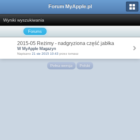
Forum MyApple.pl
Wyniki wyszukiwania
Forums
2015-05 Reżimy - nadgryziona część jabłka
W MyApple Magazyn
Napisano
21 sie 2015 10:43
przez tomasz
Pełna wersja
Polski