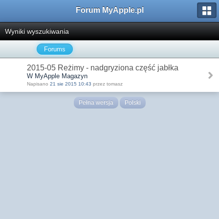
Forum MyApple.pl
Wyniki wyszukiwania
Forums
2015-05 Reżimy - nadgryziona część jabłka
W MyApple Magazyn
Napisano
21 sie 2015 10:43
przez tomasz
Pełna wersja
Polski