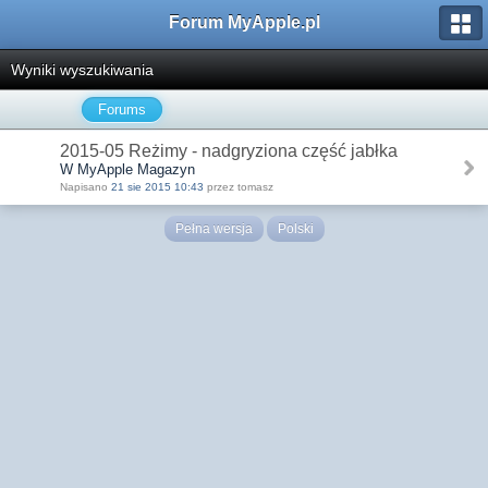
Forum MyApple.pl
Wyniki wyszukiwania
Forums
2015-05 Reżimy - nadgryziona część jabłka
W MyApple Magazyn
Napisano
21 sie 2015 10:43
przez tomasz
Pełna wersja
Polski