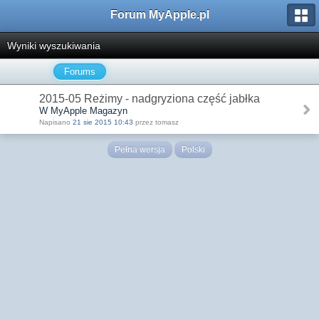
Forum MyApple.pl
Wyniki wyszukiwania
Forums
2015-05 Reżimy - nadgryziona część jabłka
W MyApple Magazyn
Napisano
21 sie 2015 10:43
przez tomasz
Pełna wersja
Polski