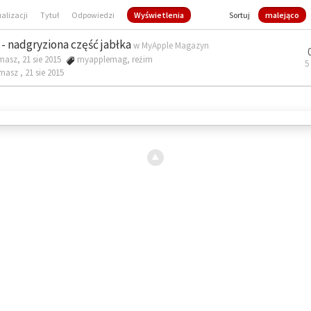
ualizacji
Tytuł
Odpowiedzi
Wyświetlenia
Sortuj
malejąco
- nadgryziona część jabłka
w
MyApple Magazyn
masz, 21 sie 2015
myapplemag
,
reżim
5
omasz ,
21 sie 2015