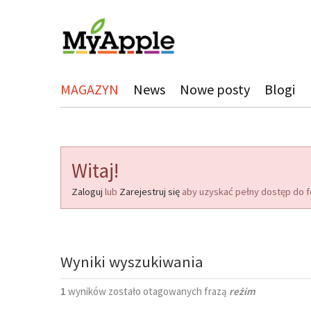
MAGAZYN
News
Nowe posty
Blogi
Witaj!
Zaloguj
lub
Zarejestruj się
aby uzyskać pełny dostęp do f
Wyniki wyszukiwania
1
wyników zostało otagowanych frazą
reżim