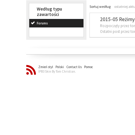
Sortuj według
ostatniej akt
Według typu
zawartości
2015-05 Reżimy 
Forums
Rozpoczęty przez to
Ostatni post przez t
Zmień styl
Polski
Contact Us
Pomoc
IPB3 Skin By Tom Christian.