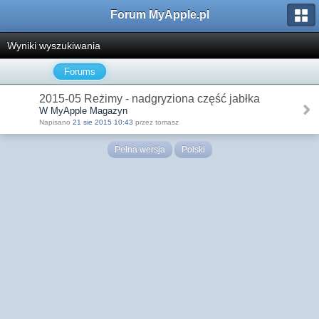
Forum MyApple.pl
Wyniki wyszukiwania
Forums
2015-05 Reżimy - nadgryziona część jabłka
W MyApple Magazyn
Napisano
21 sie 2015 10:43
przez tomasz
Pełna wersja
Polski