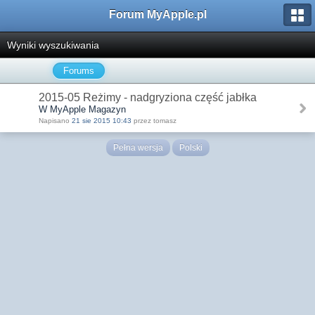
Forum MyApple.pl
Wyniki wyszukiwania
Forums
2015-05 Reżimy - nadgryziona część jabłka
W MyApple Magazyn
Napisano
21 sie 2015 10:43
przez tomasz
Pełna wersja
Polski