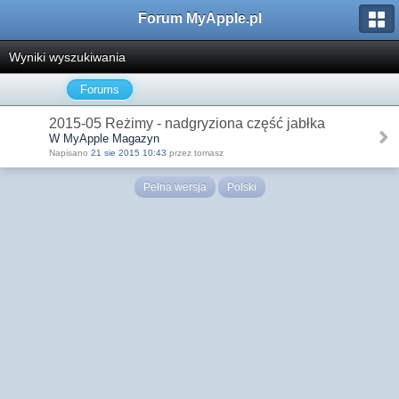
Forum MyApple.pl
Wyniki wyszukiwania
Forums
2015-05 Reżimy - nadgryziona część jabłka
W MyApple Magazyn
Napisano
21 sie 2015 10:43
przez tomasz
Pełna wersja
Polski