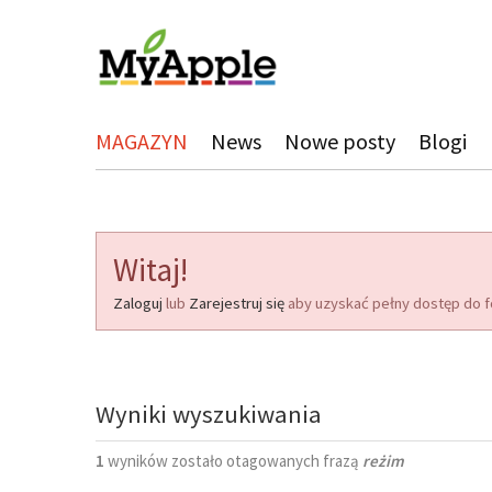
MAGAZYN
News
Nowe posty
Blogi
Witaj!
Zaloguj
lub
Zarejestruj się
aby uzyskać pełny dostęp do f
Wyniki wyszukiwania
1
wyników zostało otagowanych frazą
reżim