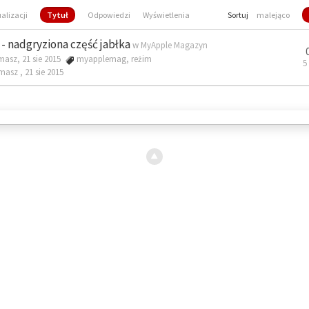
ualizacji
Tytuł
Odpowiedzi
Wyświetlenia
Sortuj
malejąco
- nadgryziona część jabłka
w
MyApple Magazyn
masz, 21 sie 2015
myapplemag
,
reżim
5
omasz ,
21 sie 2015