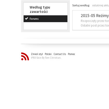
Sortuj według
ostatniej akt
Według typu
zawartości
2015-05 Reżimy 
Forums
Rozpoczęty przez to
Ostatni post przez t
Zmień styl
Polski
Contact Us
Pomoc
IPB3 Skin By Tom Christian.