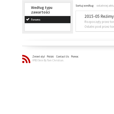
Sortuj według
ostatniej akt
Według typu
zawartości
2015-05 Reżimy 
Forums
Rozpoczęty przez to
Ostatni post przez t
Zmień styl
Polski
Contact Us
Pomoc
IPB3 Skin By Tom Christian.