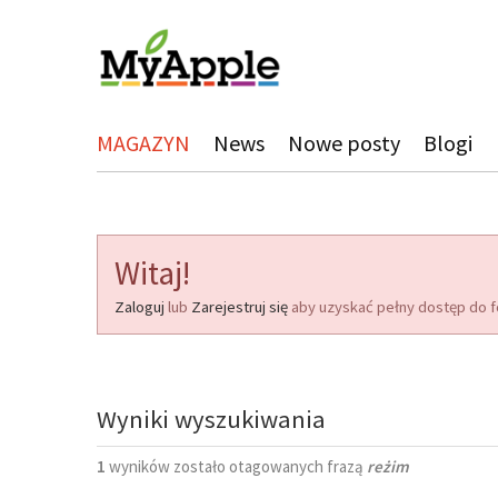
MAGAZYN
News
Nowe posty
Blogi
Witaj!
Zaloguj
lub
Zarejestruj się
aby uzyskać pełny dostęp do f
Wyniki wyszukiwania
1
wyników zostało otagowanych frazą
reżim