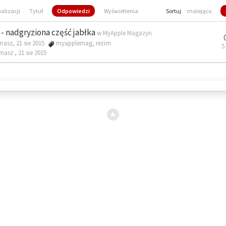
ualizacji
Tytuł
Odpowiedzi
Wyświetlenia
Sortuj
malejąco
- nadgryziona część jabłka
w
MyApple Magazyn
masz, 21 sie 2015
myapplemag
,
reżim
5
omasz ,
21 sie 2015