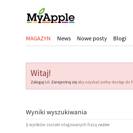
MAGAZYN
News
Nowe posty
Blogi
Witaj!
Zaloguj
lub
Zarejestruj się
aby uzyskać pełny dostęp do f
Wyniki wyszukiwania
1
wyników zostało otagowanych frazą
reżim