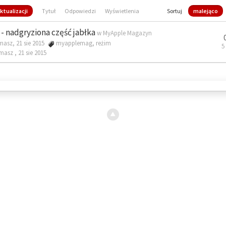
ktualizacji
Tytuł
Odpowiedzi
Wyświetlenia
Sortuj
malejąco
- nadgryziona część jabłka
w
MyApple Magazyn
masz, 21 sie 2015
myapplemag
,
reżim
5
omasz ,
21 sie 2015