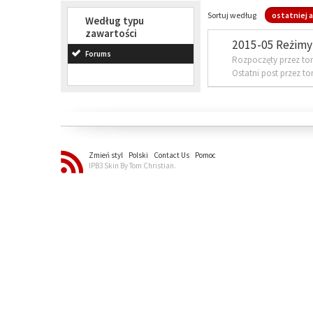
Sortuj według
ostatniej a
Według typu
zawartości
2015-05 Reżimy 
Forums
Rozpoczęty przez to
Ostatni post przez t
Zmień styl
Polski
Contact Us
Pomoc
IPB3 Skin By Tom Christian.