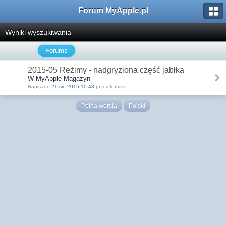
Forum MyApple.pl
Wyniki wyszukiwania
Forums
2015-05 Reżimy - nadgryziona część jabłka
W MyApple Magazyn
Napisano
21 sie 2015 10:43
przez tomasz
Pełna wersja
Polski