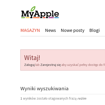
MAGAZYN
News
Nowe posty
Blogi
Witaj!
Zaloguj
lub
Zarejestruj się
aby uzyskać pełny dostęp do f
Wyniki wyszukiwania
1
wyników zostało otagowanych frazą
reżim