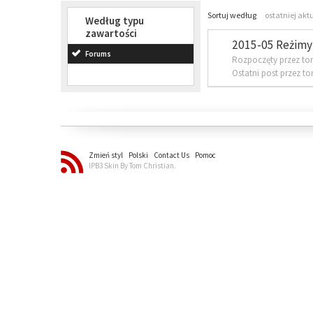
Sortuj według
ostatniej akt
Według typu
zawartości
2015-05 Reżimy 
Forums
Rozpoczęty przez to
Ostatni post przez t
Zmień styl
Polski
Contact Us
Pomoc
IPB3 Skin By Tom Christian.