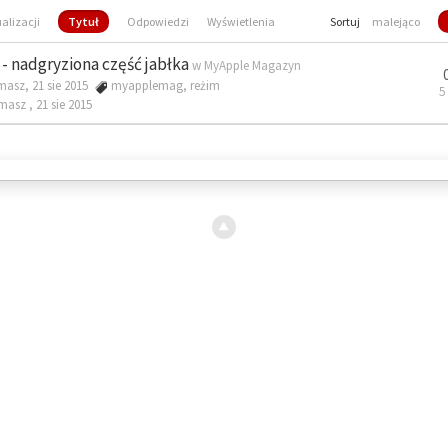
ualizacji
Tytuł
Odpowiedzi
Wyświetlenia
Sortuj
malejąco
- nadgryziona część jabłka
w
MyApple Magazyn
masz, 21 sie 2015
myapplemag
,
reżim
5
omasz ,
21 sie 2015