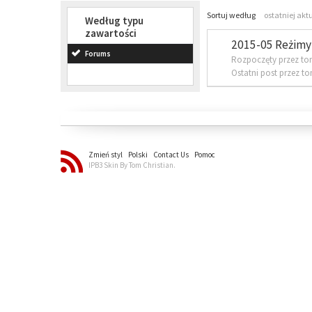
Sortuj według
ostatniej akt
Według typu
zawartości
2015-05 Reżimy 
Forums
Rozpoczęty przez to
Ostatni post przez t
Zmień styl
Polski
Contact Us
Pomoc
IPB3 Skin By Tom Christian.