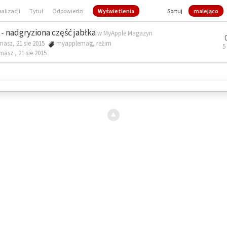
ualizacji
Tytuł
Odpowiedzi
Wyświetlenia
Sortuj
malejąco
- nadgryziona część jabłka
w
MyApple Magazyn
masz, 21 sie 2015
myapplemag
,
reżim
5
omasz ,
21 sie 2015