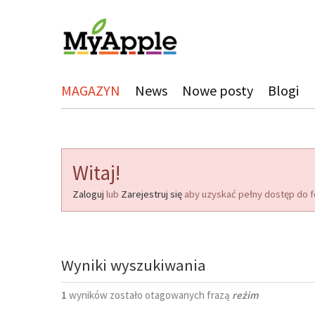
MAGAZYN
News
Nowe posty
Blogi
Witaj!
Zaloguj
lub
Zarejestruj się
aby uzyskać pełny dostęp do f
Wyniki wyszukiwania
1
wyników zostało otagowanych frazą
reżim