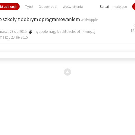
ktualizacji
Tytuł
Odpowiedzi
Wyświetlenia
Sortuj
malejąco
o szkoły z dobrym oprogramowaniem
w
MyApple
12
masz, 29 sie 2015
myapplemag
,
backtoschool
i 4 więcej
omasz ,
29 sie 2015