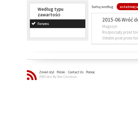
Sortuj według
ostatniej a
Według typu
zawartości
2015-06 Wróć d
Forums
Magazyn
Rozpoczęty przez to
Ostatni post przez t
Zmień styl
Polski
Contact Us
Pomoc
IPB3 Skin By Tom Christian.