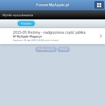
Forum MyApple.pl
Wyniki wyszukiwania
Forums
2015-05 Reżimy - nadgryziona część jabłka
W MyApple Magazyn
Napisano
21 sie 2015 10:43
przez tomasz
Pełna wersja
Polski