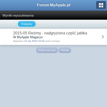
Forum MyApple.pl
Wyniki wyszukiwania
Forums
2015-05 Reżimy - nadgryziona część jabłka
W MyApple Magazyn
Napisano
21 sie 2015 10:43
przez tomasz
Pełna wersja
Polski