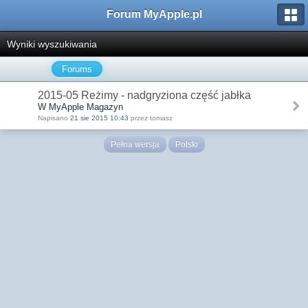
Forum MyApple.pl
Wyniki wyszukiwania
Forums
2015-05 Reżimy - nadgryziona część jabłka
W MyApple Magazyn
Napisano
21 sie 2015 10:43
przez tomasz
Pełna wersja
Polski