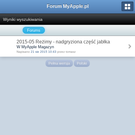
Forum MyApple.pl
Wyniki wyszukiwania
Forums
2015-05 Reżimy - nadgryziona część jabłka
W MyApple Magazyn
Napisano
21 sie 2015 10:43
przez tomasz
Pełna wersja
Polski