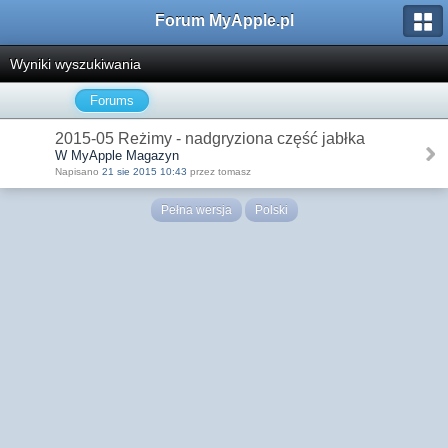
Forum MyApple.pl
Wyniki wyszukiwania
Forums
2015-05 Reżimy - nadgryziona część jabłka
W MyApple Magazyn
Napisano
21 sie 2015 10:43
przez tomasz
Pełna wersja
Polski