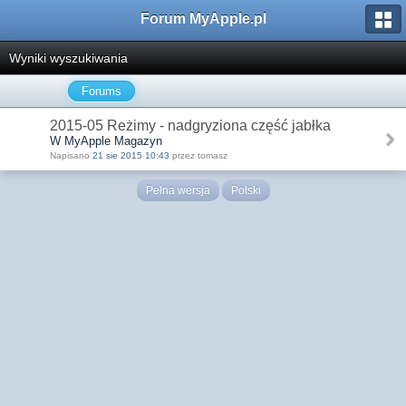
Forum MyApple.pl
Wyniki wyszukiwania
Forums
2015-05 Reżimy - nadgryziona część jabłka
W MyApple Magazyn
Napisano
21 sie 2015 10:43
przez tomasz
Pełna wersja
Polski