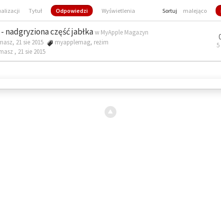
ualizacji
Tytuł
Odpowiedzi
Wyświetlenia
Sortuj
malejąco
- nadgryziona część jabłka
w
MyApple Magazyn
masz, 21 sie 2015
myapplemag
,
reżim
5
omasz ,
21 sie 2015