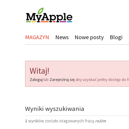
MAGAZYN
News
Nowe posty
Blogi
Witaj!
Zaloguj
lub
Zarejestruj się
aby uzyskać pełny dostęp do f
Wyniki wyszukiwania
1
wyników zostało otagowanych frazą
reżim