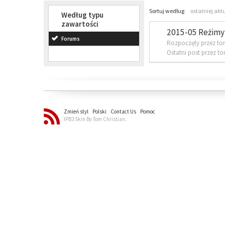
Sortuj według
ostatniej akt
Według typu
zawartości
2015-05 Reżimy 
Forums
Rozpoczęty przez to
Ostatni post przez t
Zmień styl
Polski
Contact Us
Pomoc
IPB3 Skin By Tom Christian.