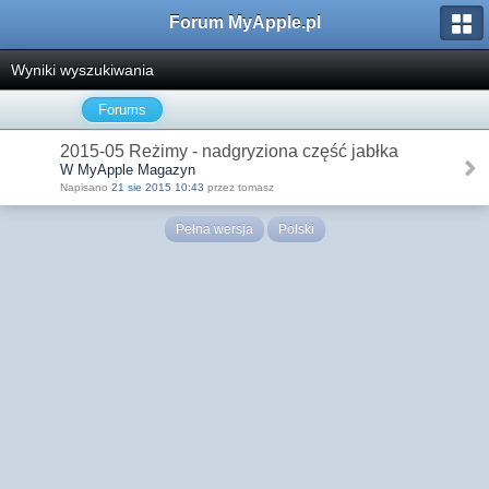
Forum MyApple.pl
Wyniki wyszukiwania
Forums
2015-05 Reżimy - nadgryziona część jabłka
W MyApple Magazyn
Napisano
21 sie 2015 10:43
przez tomasz
Pełna wersja
Polski