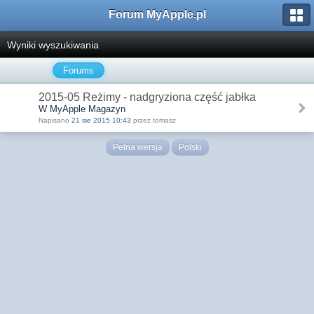
Forum MyApple.pl
Wyniki wyszukiwania
Forums
2015-05 Reżimy - nadgryziona część jabłka
W MyApple Magazyn
Napisano
21 sie 2015 10:43
przez tomasz
Pełna wersja
Polski