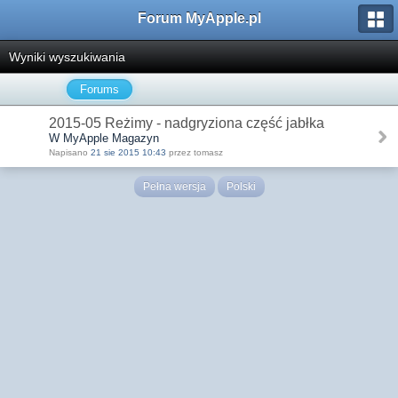
Forum MyApple.pl
Wyniki wyszukiwania
Forums
2015-05 Reżimy - nadgryziona część jabłka
W MyApple Magazyn
Napisano
21 sie 2015 10:43
przez tomasz
Pełna wersja
Polski