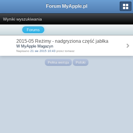
Forum MyApple.pl
Wyniki wyszukiwania
Forums
2015-05 Reżimy - nadgryziona część jabłka
W MyApple Magazyn
Napisano
21 sie 2015 10:43
przez tomasz
Pełna wersja
Polski