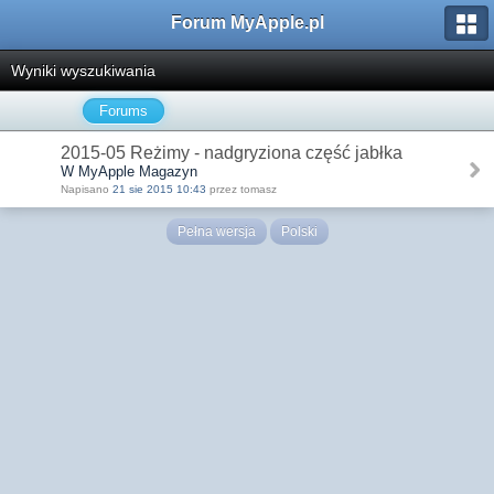
Forum MyApple.pl
Wyniki wyszukiwania
Forums
2015-05 Reżimy - nadgryziona część jabłka
W MyApple Magazyn
Napisano
21 sie 2015 10:43
przez tomasz
Pełna wersja
Polski