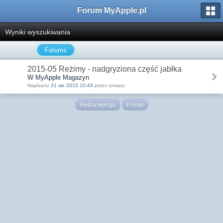
Forum MyApple.pl
Wyniki wyszukiwania
Forums
2015-05 Reżimy - nadgryziona część jabłka
W MyApple Magazyn
Napisano
21 sie 2015 10:43
przez tomasz
Pełna wersja
Polski