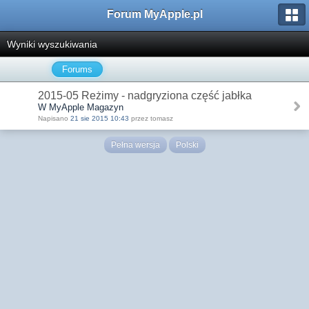
Forum MyApple.pl
Wyniki wyszukiwania
Forums
2015-05 Reżimy - nadgryziona część jabłka
W MyApple Magazyn
Napisano
21 sie 2015 10:43
przez tomasz
Pełna wersja
Polski