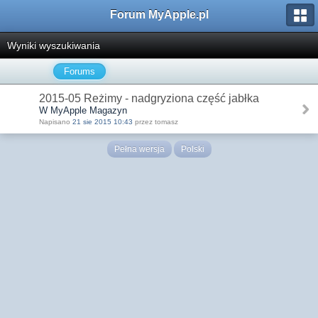
Forum MyApple.pl
Wyniki wyszukiwania
Forums
2015-05 Reżimy - nadgryziona część jabłka
W MyApple Magazyn
Napisano
21 sie 2015 10:43
przez tomasz
Pełna wersja
Polski