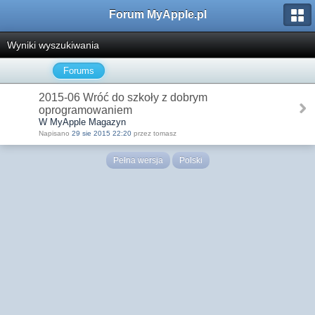
Forum MyApple.pl
Wyniki wyszukiwania
Forums
2015-06 Wróć do szkoły z dobrym
oprogramowaniem
W MyApple Magazyn
Napisano
29 sie 2015 22:20
przez tomasz
Pełna wersja
Polski