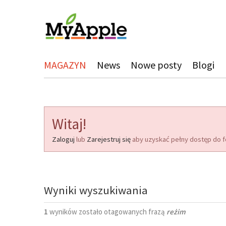
MAGAZYN
News
Nowe posty
Blogi
Witaj!
Zaloguj
lub
Zarejestruj się
aby uzyskać pełny dostęp do f
Wyniki wyszukiwania
1
wyników zostało otagowanych frazą
reżim