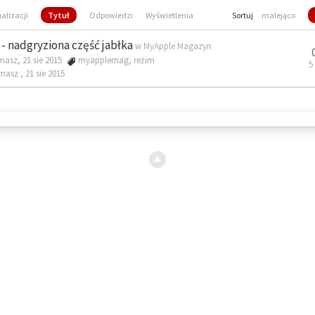
ualizacji
Tytuł
Odpowiedzi
Wyświetlenia
Sortuj
malejąco
- nadgryziona część jabłka
w
MyApple Magazyn
masz, 21 sie 2015
myapplemag
,
reżim
5
omasz ,
21 sie 2015