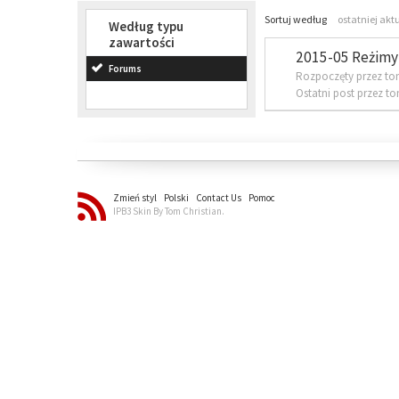
Sortuj według
ostatniej akt
Według typu
zawartości
2015-05 Reżimy 
Forums
Rozpoczęty przez to
Ostatni post przez t
Zmień styl
Polski
Contact Us
Pomoc
IPB3 Skin By Tom Christian.