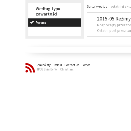
Sortuj według
ostatniej akt
Według typu
zawartości
2015-05 Reżimy 
Forums
Rozpoczęty przez to
Ostatni post przez t
Zmień styl
Polski
Contact Us
Pomoc
IPB3 Skin By Tom Christian.