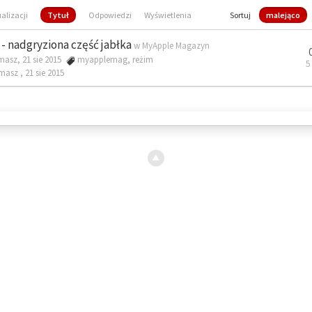
ualizacji
Tytuł
Odpowiedzi
Wyświetlenia
Sortuj
malejąco
- nadgryziona część jabłka
w
MyApple Magazyn
masz, 21 sie 2015
myapplemag
,
reżim
5
omasz ,
21 sie 2015