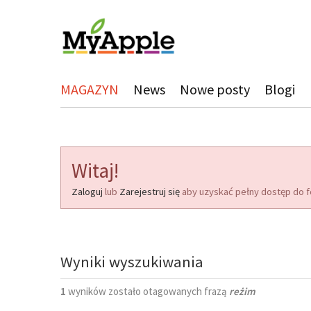
MAGAZYN
News
Nowe posty
Blogi
Witaj!
Zaloguj
lub
Zarejestruj się
aby uzyskać pełny dostęp do f
Wyniki wyszukiwania
1
wyników zostało otagowanych frazą
reżim