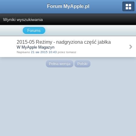
Forum MyApple.pl
Wyniki wyszukiwania
Forums
2015-05 Reżimy - nadgryziona część jabłka
W MyApple Magazyn
Napisano
21 sie 2015 10:43
przez tomasz
Pełna wersja
Polski