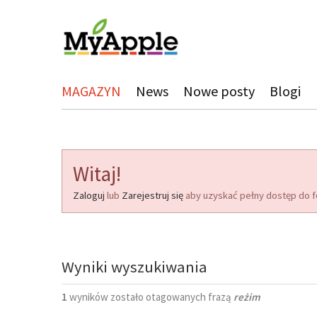
MAGAZYN
News
Nowe posty
Blogi
Witaj!
Zaloguj
lub
Zarejestruj się
aby uzyskać pełny dostęp do f
Wyniki wyszukiwania
1
wyników zostało otagowanych frazą
reżim