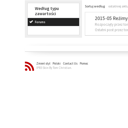
Sortuj według
ostatniej akt
Według typu
zawartości
2015-05 Reżimy 
Forums
Rozpoczęty przez to
Ostatni post przez t
Zmień styl
Polski
Contact Us
Pomoc
IPB3 Skin By Tom Christian.