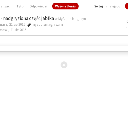
ualizacji
Tytuł
Odpowiedzi
Wyświetlenia
Sortuj
malejąco
- nadgryziona część jabłka
w
MyApple Magazyn
masz, 21 sie 2015
myapplemag
,
reżim
5
omasz ,
21 sie 2015