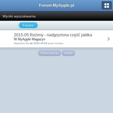
Forum MyApple.pl
Wyniki wyszukiwania
Forums
2015-05 Reżimy - nadgryziona część jabłka
W MyApple Magazyn
Napisano
21 sie 2015 10:43
przez tomasz
Pełna wersja
Polski