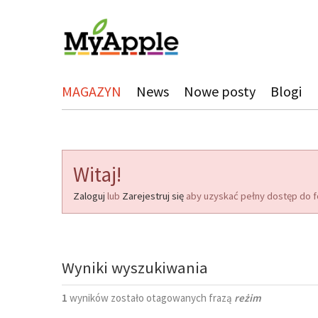
MAGAZYN
News
Nowe posty
Blogi
Witaj!
Zaloguj
lub
Zarejestruj się
aby uzyskać pełny dostęp do f
Wyniki wyszukiwania
1
wyników zostało otagowanych frazą
reżim