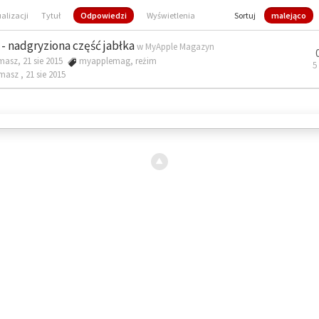
ualizacji
Tytuł
Odpowiedzi
Wyświetlenia
Sortuj
malejąco
- nadgryziona część jabłka
w
MyApple Magazyn
masz, 21 sie 2015
myapplemag
,
reżim
5
omasz ,
21 sie 2015