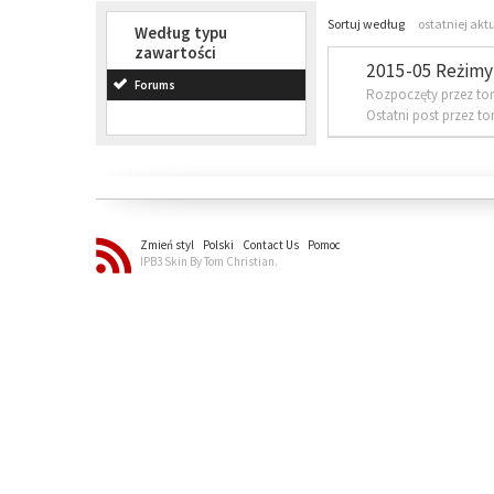
Sortuj według
ostatniej akt
Według typu
zawartości
2015-05 Reżimy 
Forums
Rozpoczęty przez to
Ostatni post przez t
Zmień styl
Polski
Contact Us
Pomoc
IPB3 Skin By Tom Christian.