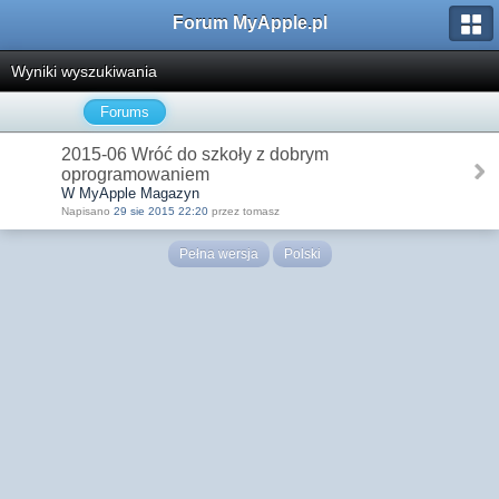
Forum MyApple.pl
Wyniki wyszukiwania
Forums
2015-06 Wróć do szkoły z dobrym
oprogramowaniem
W MyApple Magazyn
Napisano
29 sie 2015 22:20
przez tomasz
Pełna wersja
Polski